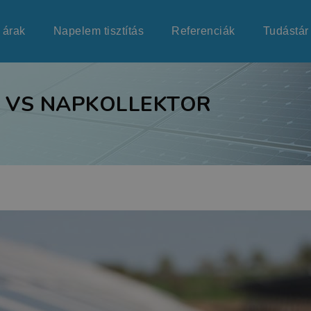
 árak
Napelem tisztítás
Referenciák
Tudástár
L VS NAPKOLLEKTOR