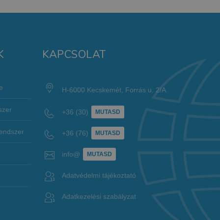
K
KAPCSOLAT
e
H-6000 Kecskemét, Forrás u. 2/A.
szer
+36 (30)
MUTASD
rendszer
+36 (76)
MUTASD
info@
MUTASD
Adatvédelmi tájékoztató
Adatkezelési szabályzat