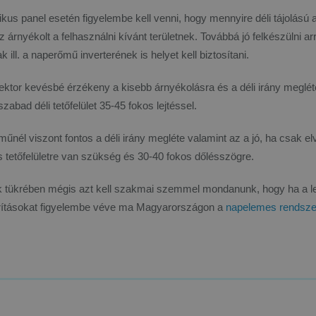
ikus panel esetén figyelembe kell venni, hogy mennyire déli tájolású 
z árnyékolt a felhasználni kívánt területnek. Továbbá jó felkészülni ar
k ill. a naperőmű inverterének is helyet kell biztosítani.
ektor kevésbé érzékeny a kisebb árnyékolásra és a déli irány meglé
zabad déli tetőfelület 35-45 fokos lejtéssel.
űnél viszont fontos a déli irány megléte valamint az a jó, ha csak el
 tetőfelületre van szükség és 30-40 fokos dőlésszögre.
 tükrében mégis azt kell szakmai szemmel mondanunk, hogy ha a le
ításokat figyelembe véve ma Magyarországon a
napelemes rendsze