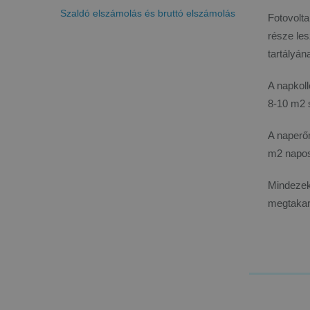
Szaldó elszámolás és bruttó elszámolás
Fotovolta
része les
tartályána
A napkoll
8-10 m2 s
A naperőm
m2 napos
Mindezek
megtakar