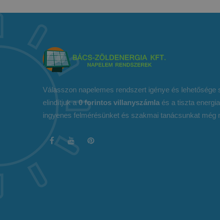
Válasszon napelemes rendszert igénye és lehetősége s
elindítjuk a
0 forintos villanyszámla
és a tiszta energia
ingyenes felmérésünket és szakmai tanácsunkat még 