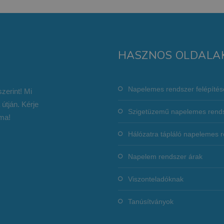
HASZNOS OLDALA
Napelemes rendszer felépítés
zerint! Mi
 útján. Kérje
Szigetüzemű napelemes rend
ma!
Hálózatra tápláló napelemes 
Napelem rendszer árak
Viszonteladóknak
Tanúsítványok