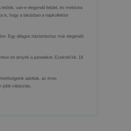
a tetőnk, van-e elegendő felület, és mekkora
ra is, hogy a lakásban a napkollektor
tére. Egy átlagos háztartáshoz már elegendő
vétve éri árnyék a paneleket. Ezeknél kb. 18
hetőségeink adottak, az éves
r
jobb választás.