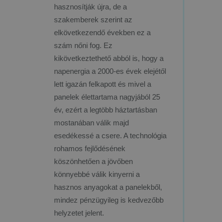
hasznosítják újra, de a
szakemberek szerint az
elkövetkezendő években ez a
szám nőni fog. Ez
kikövetkeztethető abból is, hogy a
napenergia a 2000-es évek elejétől
lett igazán felkapott és mivel a
panelek élettartama nagyjából 25
év, ezért a legtöbb háztartásban
mostanában válik majd
esedékessé a csere. A technológia
rohamos fejlődésének
köszönhetően a jövőben
könnyebbé válik kinyerni a
hasznos anyagokat a panelekből,
mindez pénzügyileg is kedvezőbb
helyzetet jelent.