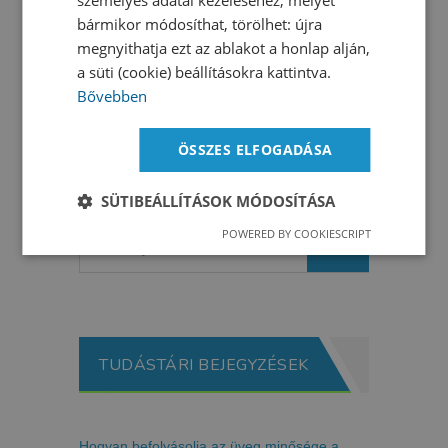
személyes adatai kezeléséhez, melyet
vesz igénybe.
bármikor módosíthat, törölhet: újra
megnyithatja ezt az ablakot a honlap alján,
a süti (cookie) beállításokra kattintva.
Bővebben
ÖSSZES ELFOGADÁSA
SÜTIBEÁLLÍTÁSOK MÓDOSÍTÁSA
POWERED BY COOKIESCRIPT
TUDÁSTÁRI BEJEGYZÉSEK
Hogyan befolyásolja az üveg minősége a