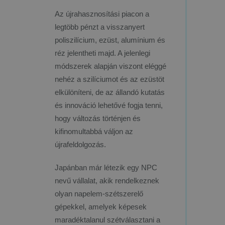
Az újrahasznosítási piacon a
legtöbb pénzt a visszanyert
poliszilícium, ezüst, alumínium és
réz jelentheti majd. A jelenlegi
módszerek alapján viszont eléggé
nehéz a szilíciumot és az ezüstöt
elkülöníteni, de az állandó kutatás
és innováció lehetővé fogja tenni,
hogy változás történjen és
kifinomultabbá váljon az
újrafeldolgozás.
Japánban már létezik egy NPC
nevű vállalat, akik rendelkeznek
olyan napelem-szétszerelő
gépekkel, amelyek képesek
maradéktalanul szétválasztani a