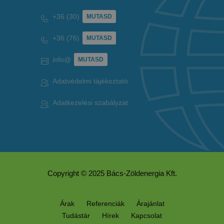
+36 (30)
MUTASD
+36 (76)
MUTASD
info@
MUTASD
Adatvédelmi tájékoztató
Adatkezelési szabályzat
Copyright © 2025 Bács-Zöldenergia Kft.
Árak
Referenciák
Árajánlat
Tudástár
Hírek
Kapcsolat