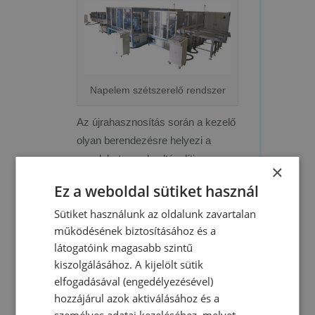
Napelem szétszerelő rendszer
Az újrahasznosítás során a kezelő
olyan berendezésre helyezi a
paneleket, amely eltávolítja az
×
elektromos vezetékek házát és az
Ez a weboldal sütiket használ
alumínium keretet, természetesen
Sütiket használunk az oldalunk zavartalan
ezt egy speciális gép segítségével
működésének biztosításához és a
teszi meg. Az újrahasznosítás
látogatóink magasabb szintű
folyamatának befejeztével az
kiszolgálásához. A kijelölt sütik
anyagokat bezsákolják, végül
elfogadásával (engedélyezésével)
elektromos mérlegen lemérik, az
hozzájárul azok aktiválásához és a
egész körülbelül 40 másodpercet