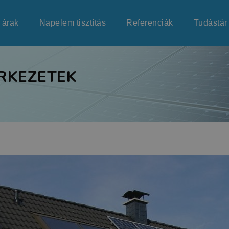
 árak
Napelem tisztítás
Referenciák
Tudástár
RKEZETEK