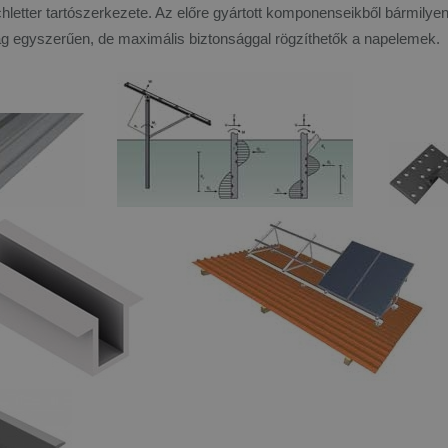
letter tartószerkezete. Az előre gyártott komponenseikből bármilyen ép
ag egyszerűen, de maximális biztonsággal rögzíthetők a napelemek.