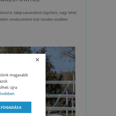
etonozni, talajcsavarokkal rögzíteni, vagy lehet
napelem rendszereket már minden esetben
×
atóink magasabb
 azok
lhet: újra
ővebben
ELFOGADÁSA