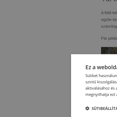
A földi t
egybe épí
számítógé
Pár péld
Ez a webolda
Sütiket használu
szintű kiszolgálás
aktiválásához és 
megnyithatja ezt a
SÜTIBEÁLLÍ