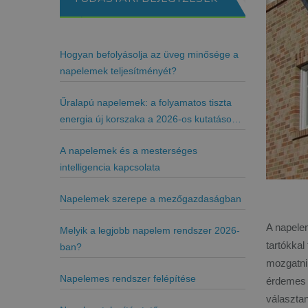
Hogyan befolyásolja az üveg minősége a
napelemek teljesítményét?
Űralapú napelemek: a folyamatos tiszta
energia új korszaka a 2026-os kutatások
tükrében
A napelemek és a mesterséges
intelligencia kapcsolata
Napelemek szerepe a mezőgazdaságban
A napelem
Melyik a legjobb napelem rendszer 2026-
tartókkal
ban?
mozgatni,
Napelemes rendszer felépítése
érdemes 
választan