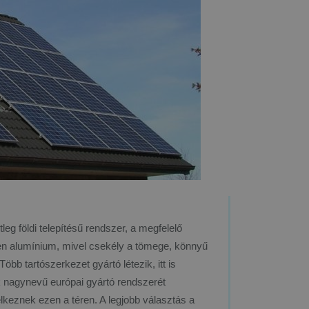
eg földi telepítésű rendszer, a megfelelő
ben alumínium, mivel csekély a tömege, könnyű
Több tartószerkezet gyártó létezik, itt is
k nagynevű európai gyártó rendszerét
lkeznek ezen a téren. A legjobb választás a