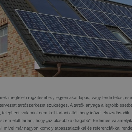
ek megfelelő rögzítéséhez, legyen akár lapos, vagy ferde tetős, esetl
 tervezett tartószerkezet szükséges. A tartók anyaga a legtöbb eset
 telepíteni, valamint nem kell tartani attól, hogy idővel elrozsdásodik. 
szem előtt tartani, hogy „az olcsóbb a drágább”. Érdemes valamelyi
i, mivel már nagyon komoly tapasztalatokkal és referenciákkal rende