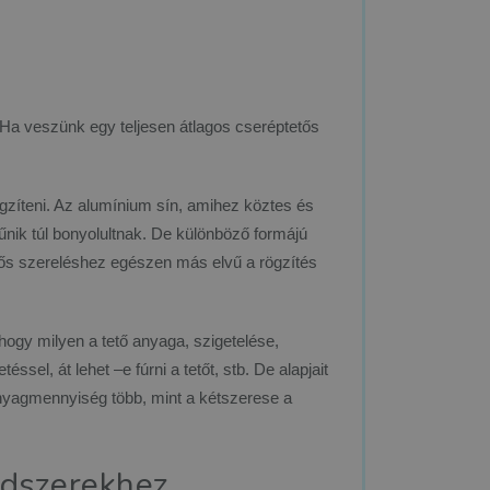
. Ha veszünk egy teljesen átlagos cseréptetős
rögzíteni. Az alumínium sín, amihez köztes és
űnik túl bonyolultnak. De különböző formájú
tős szereléshez egészen más elvű a rögzítés
, hogy milyen a tető anyaga, szigetelése,
éssel, át lehet –e fúrni a tetőt, stb. De alapjait
 anyagmennyiség több, mint a kétszerese a
ndszerekhez