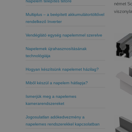
Napelem telepítés tetőre
német Sch
viszonyl
Multiplus – a beépített akkumulátortöltővel
rendelkező Inverter
Vendéglátó egység napelemmel szerelve
Napelemek újrahasznosításának
technológiája
Hogyan készítsünk napelemet házilag?
Miből készül a napelem hátlapja?
Ismerjük meg a napelemes
kamerarendszereket
Jogosulatlan adókedvezmény a
napelemes rendszerekkel kapcsolatban