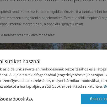
elepítésű rendszerekhez is több megoldás létezik, itt a tartókat lehet b
tett rendszerre rögzíteni a napelemeket. Ezeket a földi telepítésű 
ppel szoktuk megtervezni, a speciális igényeik miatt.
a a tartószerkezetek alkalmazására:
l sütiket használ
nk az oldalunk zavartalan működésének biztosításához és a látog
ához. A kijelölt sütik elfogadásával (engedélyezésével) hozzájárul
a személyes adatai kezeléséhez, melyet bármikor módosíthat, törö
z ablakot a honlap alján, a süti (cookie) beállításokra kattintva.
B
TÁSOK MÓDOSÍTÁSA
ÖSSZES 