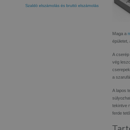
Szaldó elszámolás és bruttó elszámolás
Maga a
n
épületet
A cserép 
vég leszo
cserepek
a szaruf
A lapos t
súlyozható
tekintve 
ferde tet
Tart