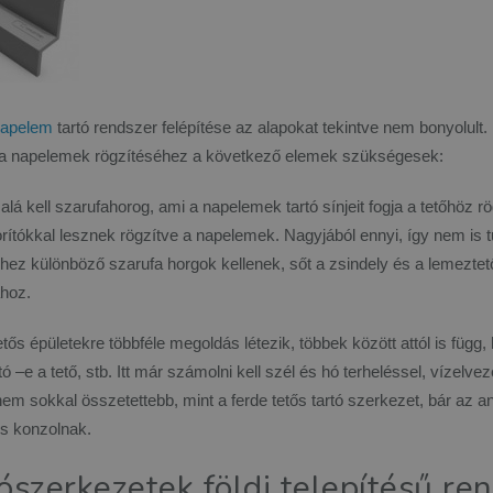
apelem
tartó rendszer felépítése az alapokat tekintve nem bonyolult
, a napelemek rögzítéséhez a következő elemek szükségesek:
alá kell szarufahorog, ami a napelemek tartó sínjeit fogja a tetőhöz 
rítókkal lesznek rögzítve a napelemek. Nagyjából ennyi, így nem is t
hez különböző szarufa horgok kellenek, sőt a zsindely és a lemezte
ához.
etős épületekre többféle megoldás létezik, többek között attól is függ
 –e a tető, stb. Itt már számolni kell szél és hó terheléssel, vízelvezet
nem sokkal összetettebb, mint a ferde tetős tartó szerkezet, bár az
ős konzolnak.
ószerkezetek földi telepítésű re