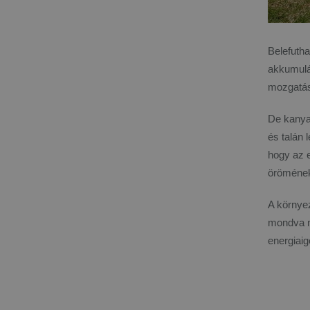
Belefuth
akkumulá
mozgatás
De kanya
és talán 
hogy az 
öröméne
A környez
mondva n
energiaig