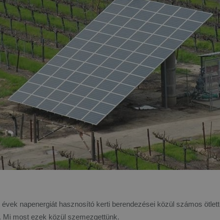
 évek napenergiát hasznosító kerti berendezései közül számos ötlette
. Mi most ezek közül szemezgettünk.