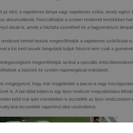
itt az első, a napelemes lámpa vagy napelemes szikla, amely egész 
te az akkumulátorát. Használhatjuk a szépen rendezett kertünkben han
ényű darab is, amely a házfalra szerelhető és a hagyományos lámpatest
rendezett kertnél tartunk megemlíthetjük a napelemes szökőkutat is,
vel a kis kerti tavunk hangulatát tudjuk fokozni nem csak a gyereke
lönlegességként megemlíthetjük azokat a speciális öntözőberendezé
epíthetünk a házköré és szintén napenergiával működnek.
mes megjegyezni, hogy már megjelentek a piacon a nagy mezőgazdaság
ek is. A bal oldali képen is egy ilyen rendszer megvalósítása láthat
eretén belül már ipari méretekben is tesztelték az ilyen rendszereket 
zivattyúkat lecserélték naperőmű által vezéreltekre.