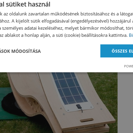
l sütiket használ
nk az oldalunk zavartalan működésének biztosításához és a látog
ához. A kijelölt sütik elfogadásával (engedélyezésével) hozzájárul
a személyes adatai kezeléséhez, melyet bármikor módosíthat, törö
z ablakot a honlap alján, a süti (cookie) beállításokra kattintva.
B
TÁSOK MÓDOSÍTÁSA
ÖSSZES 
POWE