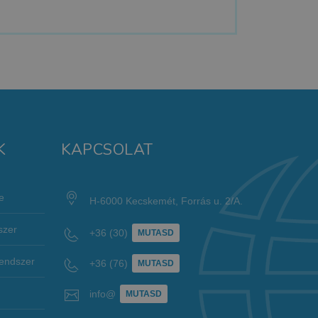
K
KAPCSOLAT
e
H-6000 Kecskemét, Forrás u. 2/A.
szer
+36 (30)
MUTASD
rendszer
+36 (76)
MUTASD
info@
MUTASD