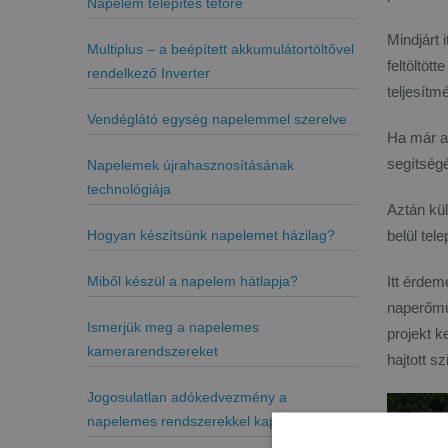
Napelem telepítés tetőre
Mindjárt 
Multiplus – a beépített akkumulátortöltővel
feltöltöt
rendelkező Inverter
teljesítm
Vendéglátó egység napelemmel szerelve
Ha már a 
segítségé
Napelemek újrahasznosításának
technológiája
Aztán kü
Hogyan készítsünk napelemet házilag?
belül tel
Miből készül a napelem hátlapja?
Itt érde
naperőműv
Ismerjük meg a napelemes
projekt k
kamerarendszereket
hajtott s
Jogosulatlan adókedvezmény a
napelemes rendszerekkel kapcsolatban