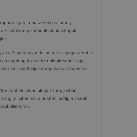
t kapumozgató rendszerébe is, amely
ő. Ezáltal megszabadulhatunk a kapuk
től.
ba. A nyári hűvös felfrissülés legegyszerűbb
vja segítségül a víz felmelegítéséhez úgy,
án bármikor átadhatjuk magunkat a zuhanyzás
 Már kapható olyan ülőgarnitúra, jobban
s amíg mi pihenünk a hűsben, addig a kisebb
 napkollektorok.