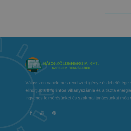
Válasszon napelemes rendszert igénye és lehetősége s
elindítjuk a
0 forintos villanyszámla
és a tiszta energia
ingyenes felmérésünket és szakmai tanácsunkat még 