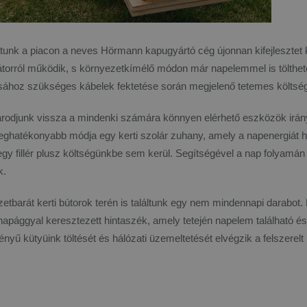
atunk a piacon a neves Hörmann kapugyártó cég újonnan kifejleszte
torról működik, s környezetkímélő módon már napelemmel is tölthet
ához szükséges kábelek fektetése során megjelenő tetemes költség
rodjunk vissza a mindenki számára könnyen elérhető eszközök irányá
leghatékonyabb módja egy kerti szolár zuhany, amely a napenergiát hí
egy fillér plusz költségünkbe sem kerül. Segítségével a nap folyam
k.
etbarát kerti bútorok terén is találtunk egy nem mindennapi darabot.
apággyal keresztezett hintaszék, amely tetején napelem található é
ényű kütyüink töltését és hálózati üzemeltetését elvégzik a felszerelt