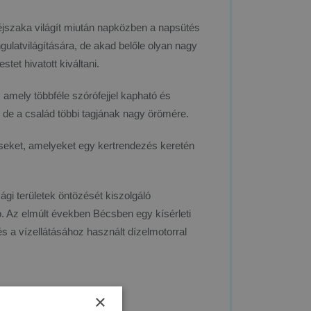
éjszaka világít miután napközben a napsütés
gulatvilágítására, de akad belőle olyan nagy
et hivatott kiváltani.
 amely többféle szórófejjel kapható és
k de a család többi tagjának nagy örömére.
seket, amelyeket egy kertrendezés keretén
i területek öntözését kiszolgáló
ó. Az elmúlt években Bécsben egy kísérleti
és a vízellátásához használt dízelmotorral
×