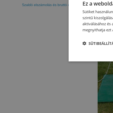
Ez a webolda
Szaldó elszámolás és bruttó elszámolás
Sütiket használu
szintű kiszolgálás
aktiválásához és 
megnyithatja ezt a
SÜTIBEÁLLÍ