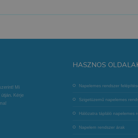
HASZNOS OLDALA
Napelemes rendszer felépítés
zerint! Mi
 útján. Kérje
Szigetüzemű napelemes rend
ma!
Hálózatra tápláló napelemes 
Napelem rendszer árak