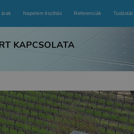
 árak
Napelem tisztítás
Referenciák
Tudástár
ERT KAPCSOLATA