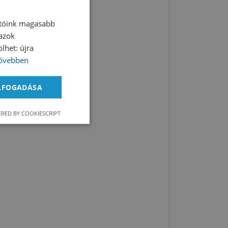
atóink magasabb
 azok
lhet: újra
ővebben
ELFOGADÁSA
RED BY COOKIESCRIPT