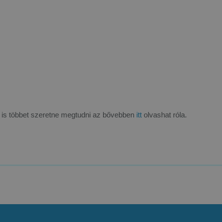
l is többet szeretne megtudni az bővebben
itt
olvashat róla.