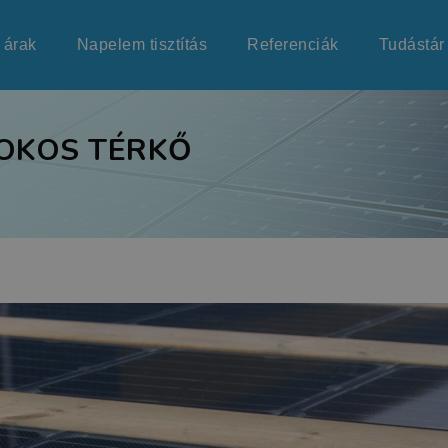
 árak
Napelem tisztítás
Referenciák
Tudástár
 OKOS TÉRKŐ