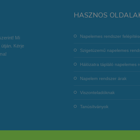
HASZNOS OLDALA
Napelemes rendszer felépítés
zerint! Mi
 útján. Kérje
Szigetüzemű napelemes rend
ma!
Hálózatra tápláló napelemes 
Napelem rendszer árak
Viszonteladóknak
Tanúsítványok