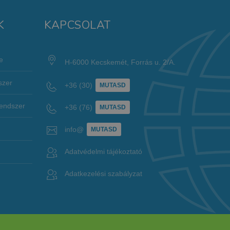
K
KAPCSOLAT
e
H-6000 Kecskemét, Forrás u. 2/A.
szer
+36 (30)
MUTASD
rendszer
+36 (76)
MUTASD
info@
MUTASD
Adatvédelmi tájékoztató
Adatkezelési szabályzat