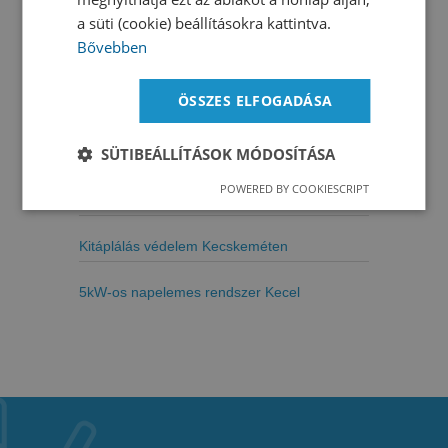
Tiszakécske 5 kW napelem rendszer
a süti (cookie) beállításokra kattintva.
Bővebben
Tiszakécske – Tiszabög 5 kW napelem
rendszer
ÖSSZES ELFOGADÁSA
Óvodai napelemes rendszerek telepítése
SÜTIBEÁLLÍTÁSOK MÓDOSÍTÁSA
Nagykőrösön
POWERED BY COOKIESCRIPT
Napelemes pályázat kivitelezése
Kitáplálás védelem Kecskeméten
5kW-os napelemes rendszer Kecel