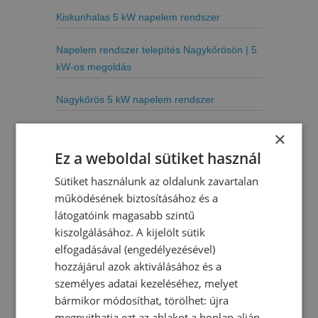
Kiskunhalas 5 kW napelem rendszer
Napelem rendszer telepítés Nagykőrösön | 5
kW-os megoldás
Nagykőrös 5 kW napelem rendszer
5 kW napelem rendszer
×
Ez a weboldal sütiket használ
Lakitelek 4 kW napelem rendszer
Sütiket használunk az oldalunk zavartalan
működésének biztosításához és a
Szabadszállás 2 kW napelem rendszer
látogatóink magasabb szintű
Velence 2 kW napelem rendszer
kiszolgálásához. A kijelölt sütik
elfogadásával (engedélyezésével)
Kecskemét 5 kW napelem rendszer
hozzájárul azok aktiválásához és a
személyes adatai kezeléséhez, melyet
Hajdúböszörmény 5 kW napelem rendszer
bármikor módosíthat, törölhet: újra
megnyithatja ezt az ablakot a honlap alján,