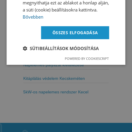
megnyithatja ezt az ablakot a honlap alján,
a süti (cookie) beállításokra kattintva.
Tiszakécske 5 kW napelem rendszer
Bővebben
Tiszakécske – Tiszabög 5 kW napelem
rendszer
ÖSSZES ELFOGADÁSA
Óvodai napelemes rendszerek telepítése
SÜTIBEÁLLÍTÁSOK MÓDOSÍTÁSA
Nagykőrösön
POWERED BY COOKIESCRIPT
Napelemes pályázat kivitelezése
Kitáplálás védelem Kecskeméten
5kW-os napelemes rendszer Kecel