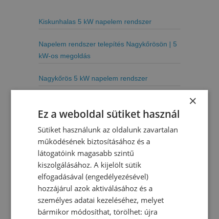
Kiskunhalas 5 kW napelem rendszer
Napelem rendszer telepítés Nagykőrösön | 5
kW-os megoldás
Nagykőrös 5 kW napelem rendszer
×
5 kW napelem rendszer
Ez a weboldal sütiket használ
Lakitelek 4 kW napelem rendszer
Sütiket használunk az oldalunk zavartalan
működésének biztosításához és a
Szabadszállás 2 kW napelem rendszer
látogatóink magasabb szintű
kiszolgálásához. A kijelölt sütik
Velence 2 kW napelem rendszer
elfogadásával (engedélyezésével)
hozzájárul azok aktiválásához és a
Kecskemét 5 kW napelem rendszer
személyes adatai kezeléséhez, melyet
bármikor módosíthat, törölhet: újra
Hajdúböszörmény 5 kW napelem rendszer