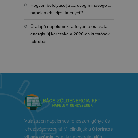
Hogyan befolyásolja az üveg minősége a
napelemek teljesítményét?
Űralapú napelemek: a folyamatos tiszta
energia új korszaka a 2026-os kutatások
tükrében
Válasszon napelemes rendszert igénye és
lehetősége szerint! Mi elindítjuk a
0 forintos
villanyszámla
és a tiszta energia útján.