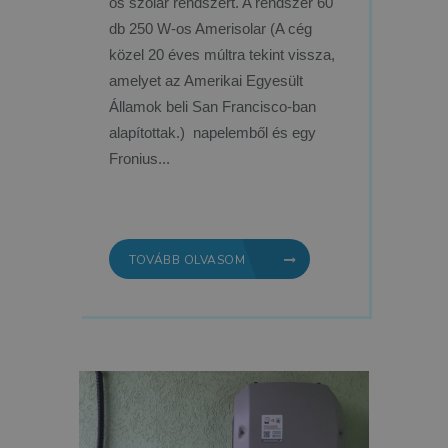
os szolár rendszert. A rendszer 60
db 250 W-os Amerisolar (A cég
közel 20 éves múltra tekint vissza,
amelyet az Amerikai Egyesült
Államok beli San Francisco-ban
alapítottak.) napelemből és egy
Fronius...
TOVÁBB OLVASOM