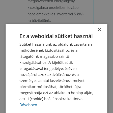
megnövekedett energiaigény
kiszolgálása érdekében további
napelemekkel és inverterrel 5 kW-
ra bővítettünk.
×
Ez a weboldal sütiket használ
Sütiket használunk az oldalunk zavartalan
TOVÁBB OLVASOM
működésének biztosításához és a
látogatóink magasabb szintű
kiszolgálásához. A kijelölt sütik
elfogadásával (engedélyezésével)
hozzájárul azok aktiválásához és a
személyes adatai kezeléséhez, melyet
bármikor módosíthat, törölhet: újra
megnyithatja ezt az ablakot a honlap alján,
a süti (cookie) beállításokra kattintva.
Bővebben