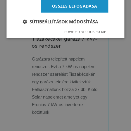
ÖSSZES ELFOGADÁSA
SÜTIBEÁLLÍTÁSOK MÓDOSÍTÁSA
POWERED BY COOKIESCRIPT
Tiszakécskei garázs 7 kW-
os rendszer
Garázsra telepített napelem
rendszer. Ezt a 7 kW-os napelem
rendszer szerelést Tiszakécskén
egy garázs tetejére kiviteleztük.
Felhasználtunk hozzá 27 db. Kioto
Solar napelemet amelyet egy
Fronius 7 kW-os inverterre
kötöttünk.