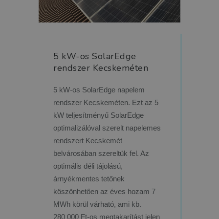
5 kW-os SolarEdge
rendszer Kecskeméten
5 kW-os SolarEdge napelem
rendszer Kecskeméten. Ezt az 5
kW teljesítményű SolarEdge
optimalizálóval szerelt napelemes
rendszert Kecskemét
belvárosában szereltük fel. Az
optimális déli tájolású,
árnyékmentes tetőnek
köszönhetően az éves hozam 7
MWh körül várható, ami kb.
280 000 Ft-os megtakarítást jelen