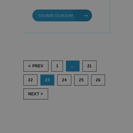
TOVÁBB OLVASOM
PREV
1
…
21
22
23
24
25
26
NEXT