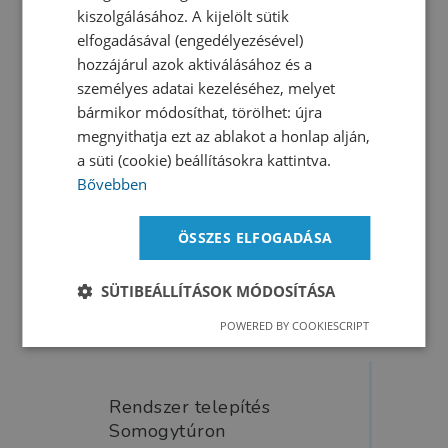
TOVÁBB OLVASOM
kiszolgálásához. A kijelölt sütik
elfogadásával (engedélyezésével)
hozzájárul azok aktiválásához és a
személyes adatai kezeléséhez, melyet
bármikor módosíthat, törölhet: újra
megnyithatja ezt az ablakot a honlap alján,
a süti (cookie) beállításokra kattintva.
Bővebben
ÖSSZES ELFOGADÁSA
SÜTIBEÁLLÍTÁSOK MÓDOSÍTÁSA
POWERED BY COOKIESCRIPT
Rendszer telepítés
Somogytúron