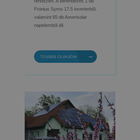
rendszert. A berendezés 1 db
Fronius Symo 17.5 inverterből,
valamint 65 db Amerisolar
napelemből áll.
TOVÁBB OLVASOM