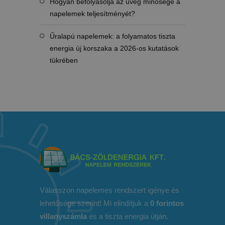
Hogyan befolyásolja az üveg minősége a
napelemek teljesítményét?
Űralapú napelemek: a folyamatos tiszta
energia új korszaka a 2026-os kutatások
tükrében
Válasszon napelemes rendszert igénye és
lehetősége szerint! Mi elindítjuk a
0 forintos
villanyszámla
és a tiszta energia útján.